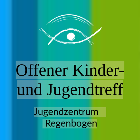
HOME
ANGEBOT
Offener Kinder-
MITARBEITER*INNEN
und Jugendtreff
EHRENAMT
Jugendzentrum
TRÄGER
Regenbogen