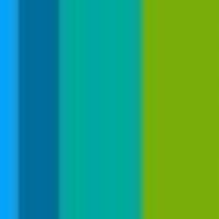
PRÄVENTION
KOOPERATIONEN
VERMIETUNG
GALERIE
LINKS
Stellenangebote